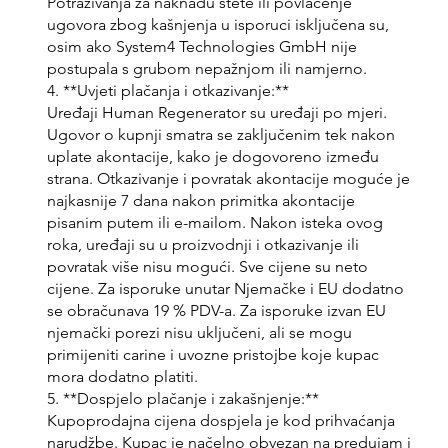
Potraživanja za naknadu štete ili povlačenje
ugovora zbog kašnjenja u isporuci isključena su,
osim ako System4 Technologies GmbH nije
postupala s grubom nepažnjom ili namjerno.
4. **Uvjeti plačanja i otkazivanje:**
Uređaji Human Regenerator su uređaji po mjeri.
Ugovor o kupnji smatra se zaključenim tek nakon
uplate akontacije, kako je dogovoreno između
strana. Otkazivanje i povratak akontacije moguće je
najkasnije 7 dana nakon primitka akontacije
pisanim putem ili e-mailom. Nakon isteka ovog
roka, uređaji su u proizvodnji i otkazivanje ili
povratak više nisu mogući. Sve cijene su neto
cijene. Za isporuke unutar Njemačke i EU dodatno
se obračunava 19 % PDV-a. Za isporuke izvan EU
njemački porezi nisu uključeni, ali se mogu
primijeniti carine i uvozne pristojbe koje kupac
mora dodatno platiti.
5. **Dospjelo plačanje i zakašnjenje:**
Kupoprodajna cijena dospjela je kod prihvaćanja
narudžbe. Kupac je načelno obvezan na predujam i