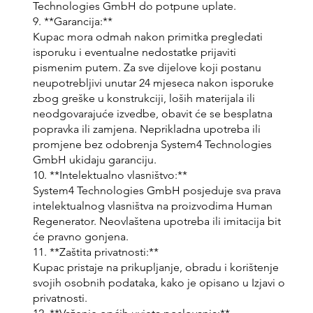
Technologies GmbH do potpune uplate.
9. **Garancija:**
Kupac mora odmah nakon primitka pregledati
isporuku i eventualne nedostatke prijaviti
pismenim putem. Za sve dijelove koji postanu
neupotrebljivi unutar 24 mjeseca nakon isporuke
zbog greške u konstrukciji, loših materijala ili
neodgovarajuće izvedbe, obavit će se besplatna
popravka ili zamjena. Neprikladna upotreba ili
promjene bez odobrenja System4 Technologies
GmbH ukidaju garanciju.
10. **Intelektualno vlasništvo:**
System4 Technologies GmbH posjeduje sva prava
intelektualnog vlasništva na proizvodima Human
Regenerator. Neovlaštena upotreba ili imitacija bit
će pravno gonjena.
11. **Zaštita privatnosti:**
Kupac pristaje na prikupljanje, obradu i korištenje
svojih osobnih podataka, kako je opisano u Izjavi o
privatnosti.