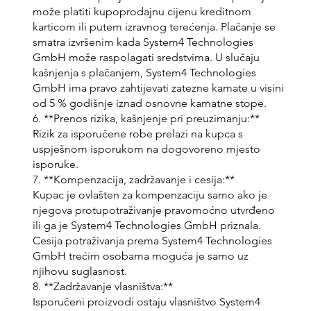
može platiti kupoprodajnu cijenu kreditnom
karticom ili putem izravnog terećenja. Plačanje se
smatra izvršenim kada System4 Technologies
GmbH može raspolagati sredstvima. U slučaju
kašnjenja s plačanjem, System4 Technologies
GmbH ima pravo zahtijevati zatezne kamate u visini
od 5 % godišnje iznad osnovne kamatne stope.
6. **Prenos rizika, kašnjenje pri preuzimanju:**
Rizik za isporučene robe prelazi na kupca s
uspješnom isporukom na dogovoreno mjesto
isporuke.
7. **Kompenzacija, zadržavanje i cesija:**
Kupac je ovlašten za kompenzaciju samo ako je
njegova protupotraživanje pravomoćno utvrđeno
ili ga je System4 Technologies GmbH priznala.
Cesija potraživanja prema System4 Technologies
GmbH trećim osobama moguća je samo uz
njihovu suglasnost.
8. **Zadržavanje vlasništva:**
Isporučeni proizvodi ostaju vlasništvo System4