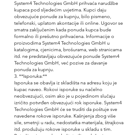
System4 Technologies GmbH prihvaća narudžbe
kupaca pod sljedećim uvjetima. Kupci daju
obvezujuće ponude za kupnju, bilo pismeno,
telefonski, uplatom akontacije ili online. Ugovor se
smatra zaključenim kada ponuda kupca bude
formalno ili prešutno prihvaćena. Informacije o
proizvodima System4 Technologies GmbH u
katalogima, cjenicima, brošurama, web stranicama
itd. ne predstavljaju obvezujuće ponude System4
Technologies GmbH, već pozive za davanje
ponuda za kupnju.
3. **Isporuka:**
Isporuka se obavlja iz skladišta na adresu koju je
kupac naveo. Rokovi isporuke su načelno
neobvezujući, osim ako je u pojedinom slučaju
izričito potvrđen obvezujući rok isporuke. System4
Technologies GmbH će se truditi da poštuje sve
navedene rokove isporuke. Kašnjenja zbog više
sile, smetnji u radu, nedostatka materijala, štrajkova
itd. produžuju rokove isporuke u skladu s tim.